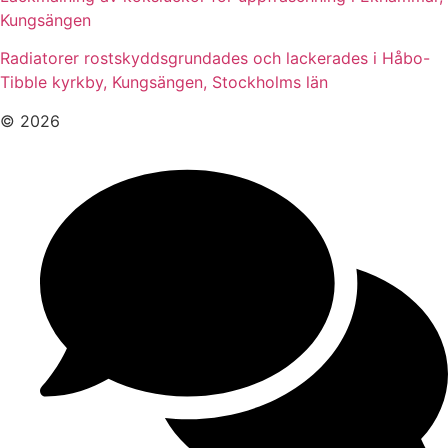
Kungsängen
Radiatorer rostskyddsgrundades och lackerades i Håbo-
Tibble kyrkby, Kungsängen, Stockholms län
© 2026