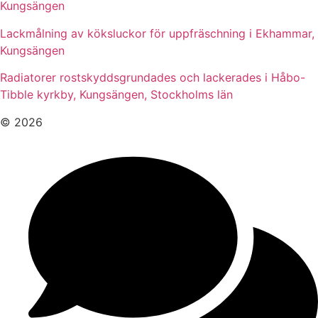
Kungsängen
Lackmålning av köksluckor för uppfräschning i Ekhammar,
Kungsängen
Radiatorer rostskyddsgrundades och lackerades i Håbo-
Tibble kyrkby, Kungsängen, Stockholms län
© 2026