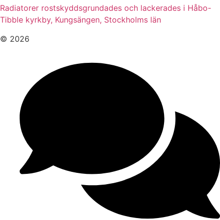
Radiatorer rostskyddsgrundades och lackerades i Håbo-
Tibble kyrkby, Kungsängen, Stockholms län
© 2026