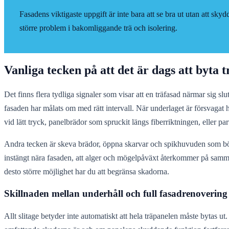
Fasadens viktigaste uppgift är inte bara att se bra ut utan att sk
större problem i bakomliggande trä och isolering.
Vanliga tecken på att det är dags att byta 
Det finns flera tydliga signaler som visar att en träfasad närmar sig sl
fasaden har målats om med rätt intervall. När underlaget är försvagat 
vid lätt tryck, panelbrädor som spruckit längs fiberriktningen, eller part
Andra tecken är skeva brädor, öppna skarvar och spikhuvuden som börj
instängt nära fasaden, att alger och mögelpåväxt återkommer på samma st
desto större möjlighet har du att begränsa skadorna.
Skillnaden mellan underhåll och full fasadrenovering
Allt slitage betyder inte automatiskt att hela träpanelen måste bytas 