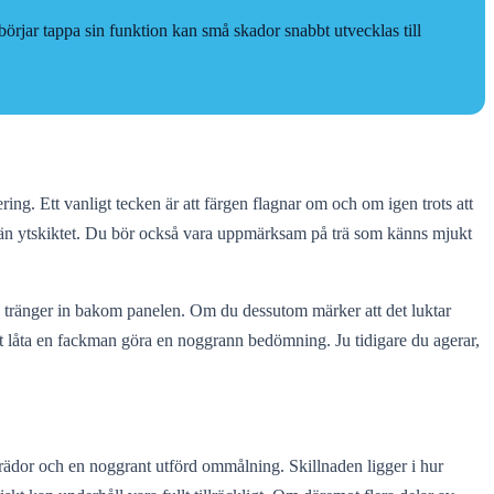
börjar tappa sin funktion kan små skador snabbt utvecklas till
ring. Ett vanligt tecken är att färgen flagnar om och om igen trots att
are än ytskiktet. Du bör också vara uppmärksam på trä som känns mjukt
re tränger in bakom panelen. Om du dessutom märker att det luktar
 att låta en fackman göra en noggrann bedömning. Ju tidigare du agerar,
 brädor och en noggrant utförd ommålning. Skillnaden ligger i hur