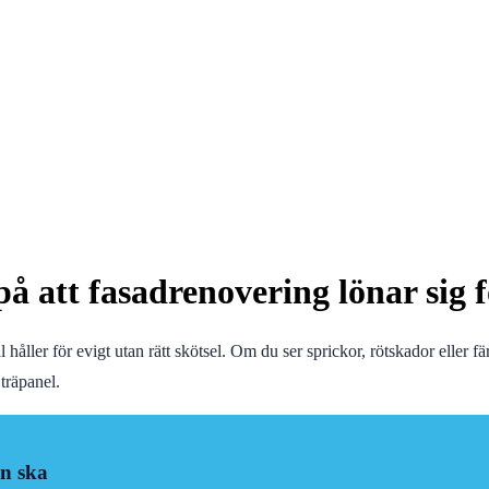
å att fasadrenovering lönar sig f
åller för evigt utan rätt skötsel. Om du ser sprickor, rötskador eller fär
träpanel.
en ska