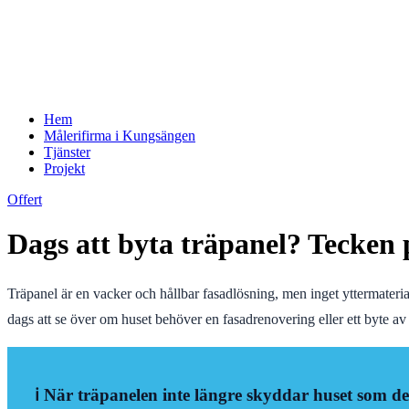
Hem
Målerifirma i Kungsängen
Tjänster
Projekt
Offert
Dags att byta träpanel? Tecken p
Träpanel är en vacker och hållbar fasadlösning, men inget yttermaterial h
dags att se över om huset behöver en fasadrenovering eller ett byte av 
ℹ️ När träpanelen inte längre skyddar huset som d