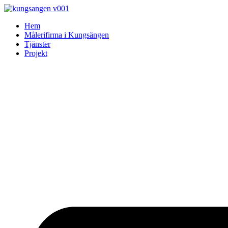
Skip
to
Hem
content
Målerifirma i Kungsängen
Tjänster
Projekt