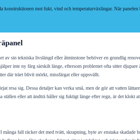
ydda konstruktionen mot fukt, vind och temperaturväxlingar. När panelen 
träpanel
utet av sin tekniska livslängd eller åtminstone behöver en grundlig renove
hjälper inte ny färg särskilt länge, eftersom problemet ofta sitter djup
ier där träet blivit mörkt, missfärgat eller uppsvällt.
at resa sig. Dessa detaljer kan verka små, men de gör att vatten lätta
ällen eller att ändträ håller sig fuktigt länge efter regn, är det klokt
ut. I många fall räcker det med tvätt, skrapning, byte av enstaka skadade